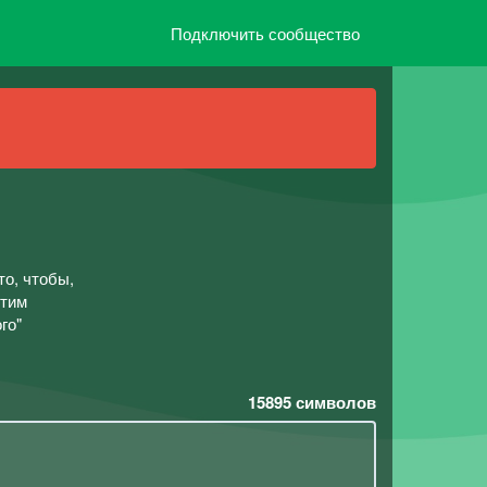
Подключить сообщество
о, чтобы,
отим
го"
15895
символов