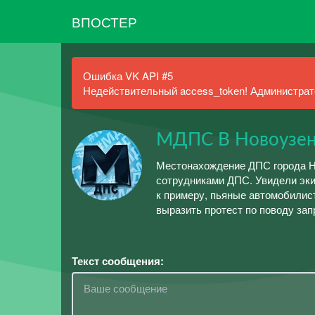
ВПОСТЕР
Ошибка VK API #5
Недействительный access_token! Администрато
МДПС В Новоузен
Местонахождение ДПС города Но
сотрудниками ДПС. Увидели эки
к примеру, пьяные автомобилист
выразить протест по поводу зап
Текст сообщения: