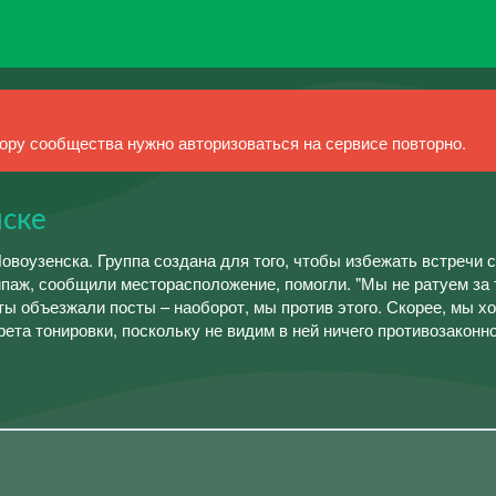
ру сообщества нужно авторизоваться на сервисе повторно.
ске
воузенска. Группа создана для того, чтобы избежать встречи с
паж, сообщили месторасположение, помогли. "Мы не ратуем за т
ы объезжали посты – наоборот, мы против этого. Скорее, мы х
рета тонировки, поскольку не видим в ней ничего противозаконно