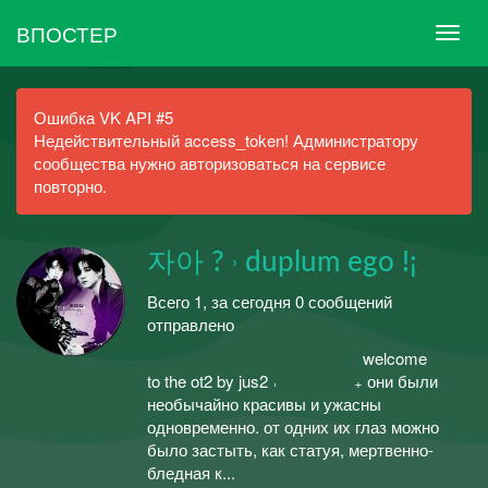
ВПОСТЕР
Ошибка VK API #5
Недействительный access_token! Администратору
сообщества нужно авторизоваться на сервисе
повторно.
ㅤ자아 ? ˒ duplum ego !¡
Всего 1, за сегодня 0 сообщений
отправлено
ㅤㅤ⠀⠀⠀⠀⠀⠀⠀⠀⠀⠀⠀⠀⠀⠀⠀⠀⠀⠀ㅤㅤㅤwelcome
to the ot2 by jus2 ˒ ⠀⠀⠀⠀ㅤㅤ⠀ㅤㅤ⠀₊ они были
необычайно красивы и ужасны
одновременно. от одних их глаз можно
было застыть, как статуя, мертвенно-
бледная к...