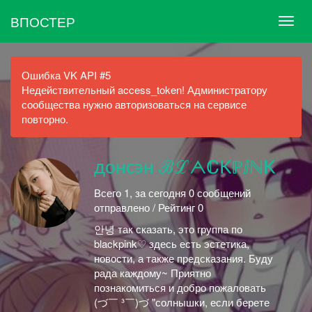
ВПОСТЕР
Ошибка VK API #5
Недействительный access_token! Администратору
сообщества нужно авторизоваться на сервисе
повторно.
донсэн ℬℒᗅℂKℙⅈℕK
Всего 1, за сегодня 0 сообщений
отправлено / Рейтинг 0
안녕 так сказать, это группа по
blackpink♡ здесь есть эстетика,
новости, а также предсказания. Буду
рада каждому~ Приятно
познакомиться и добро пожаловать
(づ￣ ³￣)づ "солнышки, если берете