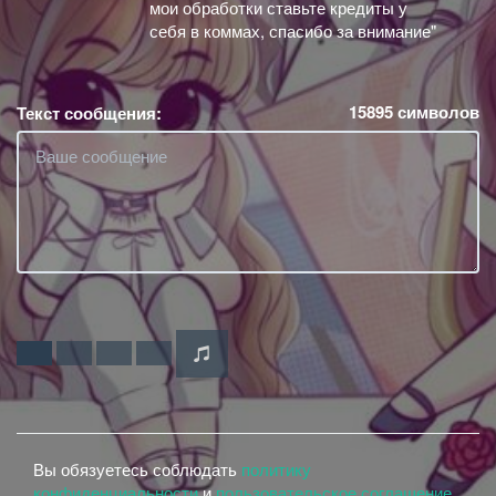
мои обработки ставьте кредиты у
себя в коммах, спасибо за внимание"
15895
символов
Текст сообщения:
Вы обязуетесь соблюдать
политику
конфиденциальности
и
пользовательское соглашение