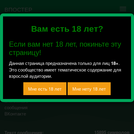
ВПОСТЕР
Вам есть 18 лет?
Ошибка VK API #5
Недействительный access_token! Администратору
Если вам нет 18 лет, покиньте эту
сообщества нужно авторизоваться на сервисе
повторно.
страницу!
Данная страница предназначена только для лиц
18+
.
Это сообщество имеет тематическое содержание для
Объединение Дома
взрослой аудитории.
Советская-18
Всего 0, за сегодня 0 сообщений
отправлено / Рейтинг 0
15895
символов
Текст сообщения: