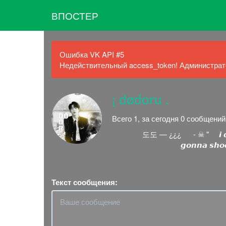
ВПОСТЕР
Ошибка VK API #5
Недействительный access_token! Администрато
ㅤㅤ¡ dødoru .
Всего 1, за сегодня 0 сообщени
도도 — ¿¿¿ - ☠ " 𝙞 𝙙𝙤𝙣'𝙩 
𝙜𝙤𝙣𝙣𝙖 𝙨𝙝𝙤𝙤
Текст сообщения: