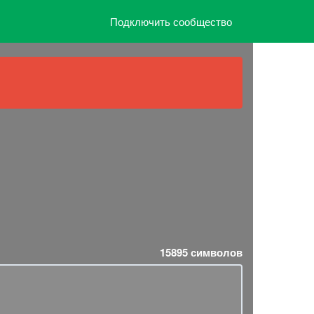
Подключить сообщество
, 𝙄’𝙢
15895
символов