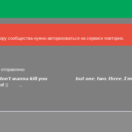
ру сообщества нужно авторизоваться на сервисе повторно.
й отправлено
𝙖𝙣𝙣𝙖 𝙠𝙞𝙡𝙡 𝙮𝙤𝙪 𝙗𝙪𝙩 𝙤𝙣𝙚, 𝙩𝙬𝙤, 𝙩𝙝𝙧𝙚𝙚
 )) ...