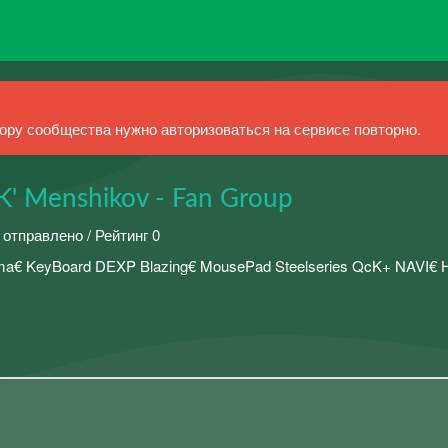
ру сообщества нужно авторизоваться на сервисе повторно.
' Menshikov - Fan Group
 отправлено / Рейтинг 0
ma€ KeyBoard DEXP Blazing€ MousePad Steelseries QcK+ NAVI€ 