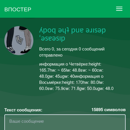
ВПОСТЕР
ʎpoq ǝɥʇ puɐ ǝɹısǝp
‘ǝsɐǝsıp
Всего 0, за сегодня 0 сообщений
отправлено
информация о Четвёрке:height:
165.7hw: ~ 65lw: 48.8sw: ~ 60cw:
48.0gw: 45ugw: 40информация о
Восьмёрке:height: 170hw: 80.0lw:
60.0sw: 75.9cw: 71.8gw: 50.0ugw: 48.0
15895
символов
Текст сообщения: