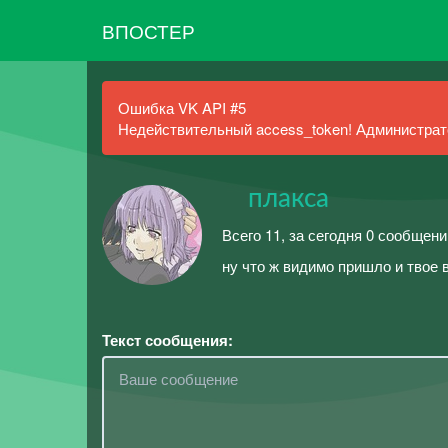
ВПОСТЕР
Ошибка VK API #5
Недействительный access_token! Администрато
плакса
Всего 11, за сегодня 0 сообщен
ну что ж видимо пришло и твое 
Текст сообщения: