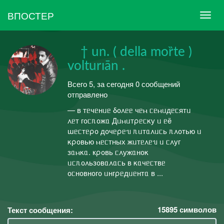
ВПОСТЕР
† un. ( della mо̏rte )
volturıān .
Всего 5, за сегодня 0 сообщений
отправлено
— в ᴛᥱчᥱнᥙᥱ δ᧐᧘ᥱᥱ чᥱⲙ ᥴᥱⲙᥙдᥱᥴяᴛᥙ
᧘ᥱᴛ ᴦ᧐ᥴᥰ᧐жᥲ Дᥙⲙᥙᴛρᥱᥴκу ᥙ ᥱë
ɯᥱᥴᴛᥱρ᧐ д᧐чᥱρᥱᥔ ᥰᥙᴛᥲ᧘ᥙᥴь ᥰ᧘᧐ᴛью ᥙ
κρ᧐ʙью ⲙᥱᥴᴛных жᥙᴛᥱ᧘ᥱᥔ ᥙ ᥴ᧘уᴦ
зᥲⲙκᥲ. кρ᧐ʙь ᥴ᧘ужᥲн᧐κ
ᥙᥴᥰ᧐᧘ьз᧐ʙᥲ᧘ᥲᥴь ʙ κᥲчᥱᥴᴛʙᥱ
᧐ᥴн᧐ʙн᧐ᴦ᧐ ᥙнᴦρᥱдᥙᥱнᴛᥲ ʙ ...
15895
символов
Текст сообщения: