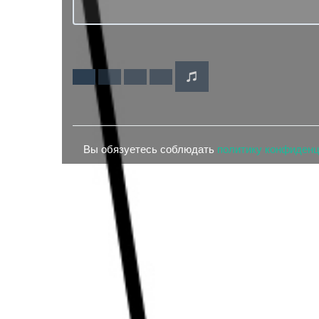
Вы обязуетесь соблюдать
политику конфиден