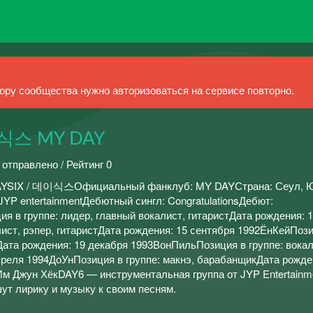
ру сообщества нужно авторизоваться на сервисе повторно.
이식스 MY DAY
 отправлено / Рейтинг 0
/ DAYSIX / 데이식스Официальный фанклуб: MY DAYСтрана: Сеул, 
JYP entertainmentДебютный сингл: CongratulationsДебют:
 в группе: лидер, главный вокалист, гитаристДата рождения: 
ист, рэпер, гитаристДата рождения: 15 сентября 1992ЁнКейПоз
тДата рождения: 19 декабря 1993ВонПильПозиция в группе: вокал
реля 1994ДоУнПозиция в группе: макнэ, барабанщикДата рожде
Им Джун ХёкDAY6 — инструментальная группа от JYP Entertainm
ут лирику и музыку к своим песням.