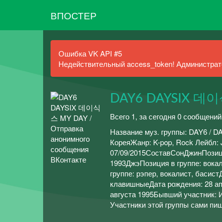
ВПОСТЕР
Ошибка VK API #5
Недействительный access_token! Администрато
DAY6 DAYSIX 데
Всего 1, за сегодня 0 сообщений
Название муз. группы: DAY6 
КореяЖанр: K-pop, Rock Лейбл: 
07/09/2015СоставСонДжинПозиция
1993ДжэПозиция в группе: вокал
группе: рэпер, вокалист, басис
клавишныеДата рождения: 28 ап
августа 1995Бывший участник: 
Участники этой группы сами пиш