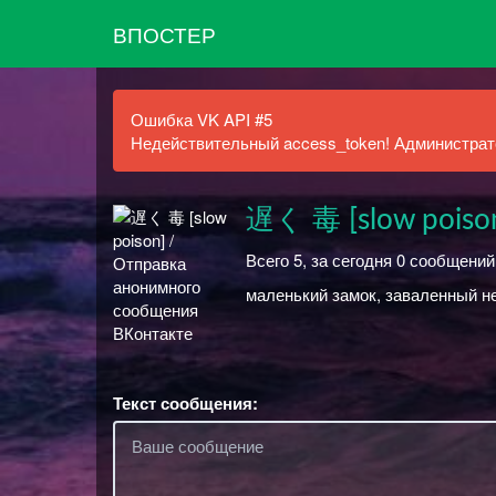
ВПОСТЕР
Ошибка VK API #5
Недействительный access_token! Администрато
遅く 毒 [slow poiso
Всего 5, за сегодня 0 сообщений
маленький замок, заваленный н
Текст сообщения: