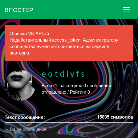
ВПОСТЕР
Ошибка VK API #5
Недействительный access_token! Администратору
сообщества нужно авторизоваться на сервисе
повторно.
e o t d i y f s
Всего 1, за сегодня 0 сообщений
отправлено / Рейтинг 0
15895
символов
Текст сообщения: