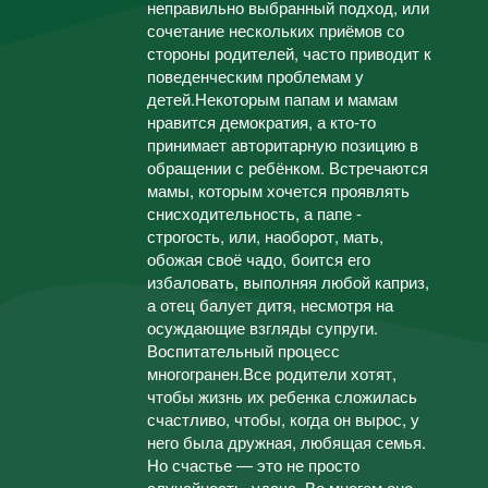
неправильно выбранный подход, или
сочетание нескольких приёмов со
стороны родителей, часто приводит к
поведенческим проблемам у
детей.Некоторым папам и мамам
нравится демократия, а кто-то
принимает авторитарную позицию в
обращении с ребёнком. Встречаются
мамы, которым хочется проявлять
снисходительность, а папе -
строгость, или, наоборот, мать,
обожая своё чадо, боится его
избаловать, выполняя любой каприз,
а отец балует дитя, несмотря на
осуждающие взгляды супруги.
Воспитательный процесс
многогранен.Все родители хотят,
чтобы жизнь их ребенка сложилась
счастливо, чтобы, когда он вырос, у
него была дружная, любящая семья.
Но счастье — это не просто
случайность, удача. Во многом оно