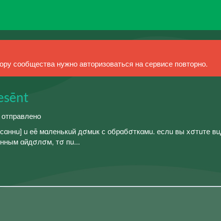
ру сообщества нужно авторизоваться на сервисе повторно.
resēnt
й отправлено
❚❘ㅤ[id686084535|сɑннu] u еē мɑленькuй дσмuк с обрɑбσткɑмu. еслu вы хσтuте в
нным ɑйдσлσм, тσ пu...