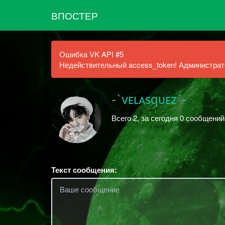
ВПОСТЕР
Ошибка VK API #5
Недействительный access_token! Администрато
˗ˋᴠᴇʟᴀsqᴜᴇᴢˊ˗
Всего 2, за сегодня 0 сообщений
Текст сообщения: