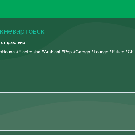
жневартовск
й отправлено
ouse #Electronica #Ambient #Pop #Garage #Lounge #Future #Chil