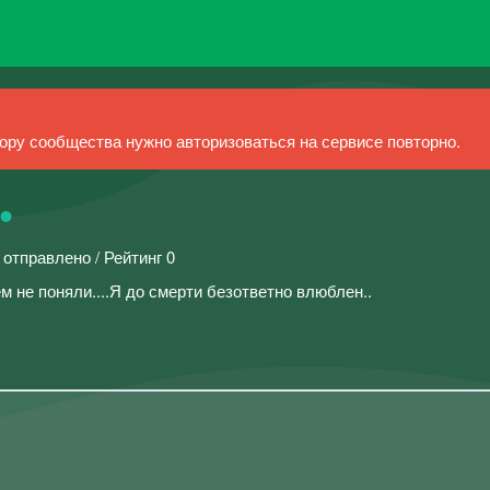
ру сообщества нужно авторизоваться на сервисе повторно.
•
 отправлено / Рейтинг 0
м не поняли....Я до смерти безответно влюблен..