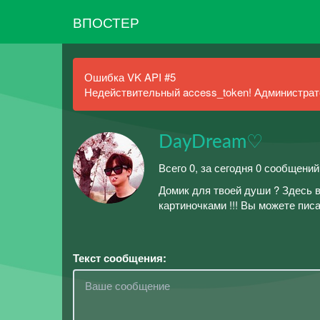
ВПОСТЕР
Ошибка VK API #5
Недействительный access_token! Администрато
DayDream♡
Всего 0, за сегодня 0 сообщений
Домик для твоей души ? Здесь в
картиночками !!! Вы можете пис
Текст сообщения: