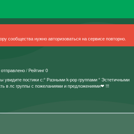
ру сообщества нужно авторизоваться на сервисе повторно.
 отправлено / Рейтинг 0
ы увидите постики с:° Разными k-pop группами ° Эстетичными
ать в лс группы с пожеланиями и предложениями❤ !!!