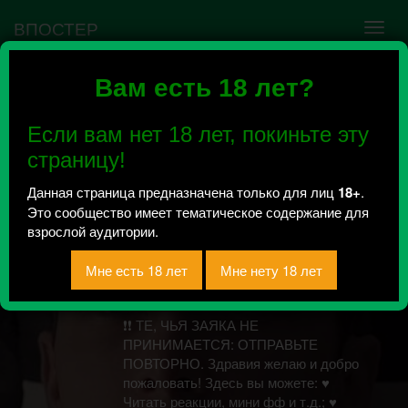
ВПОСТЕР
Вам есть 18 лет?
Ошибка VK API #5
Недействительный access_token! Администратору
Если вам нет 18 лет, покиньте эту
сообщества нужно авторизоваться на сервисе
повторно.
страницу!
Данная страница предназначена только для лиц
18+
.
Это сообщество имеет тематическое содержание для
MY EVERY NIGHT 18+
взрослой аудитории.
| DAY6 reactions
Всего 9, за сегодня 0 сообщений
отправлено
❗❗ ТЕ, ЧЬЯ ЗАЯКА НЕ
ПРИНИМАЕТСЯ: ОТПРАВЬТЕ
ПОВТОРНО. Здравия желаю и добро
пожаловать! Здесь вы можете: ♥
Читать реакции, мини фф и т.д.; ♥