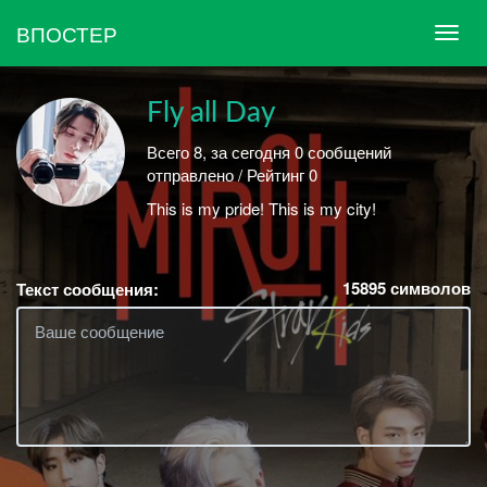
ВПОСТЕР
Fly all Day
Всего 8, за сегодня 0 сообщений
отправлено / Рейтинг 0
This is my pride! This is my city!
15895
символов
Текст сообщения: