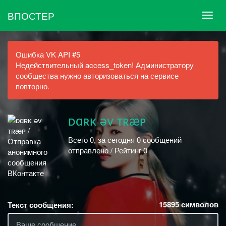
ВПОСТЕР
Ошибка VK API #5
Недействительный access_token! Администратору
сообщества нужно авторизоваться на сервисе
повторно.
ᴅɑʀᴋ əᴠ ᴛʀæᴘ
Всего 0, за сегодня 0 сообщений
отправлено / Рейтинг 0
15895
символов
Текст сообщения: