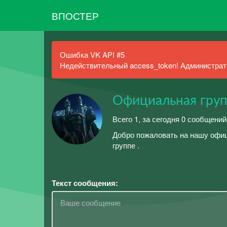
ВПОСТЕР
Ошибка VK API #5
Недействительный access_token! Администрато
Официальная групп
Всего 1, за сегодня 0 сообщений
Добро пожаловать на нашу офици
группе .
Текст сообщения: