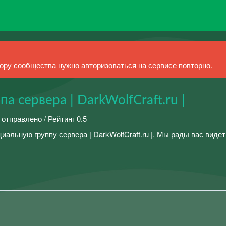
ру сообщества нужно авторизоваться на сервисе повторно.
а сервера | DarkWolfCraft.ru |
 отправлено / Рейтинг 0.5
альную группу сервера | DarkWolfCraft.ru |. Мы рады вас виде