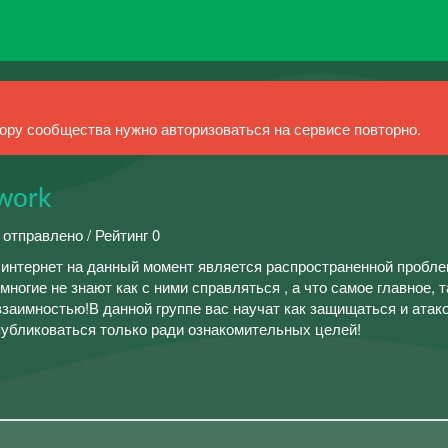
ру сообщества нужно авторизоваться на сервисе повторно.
work
 отправлено / Рейтинг 0
 интернет на данный момент является распространенной пробл
многие не знают как с ними справляться , а что самое главное, т
заимностью!В данной группе вас научат как защищаться и атак
публиковаться только ради ознакомительных целей!