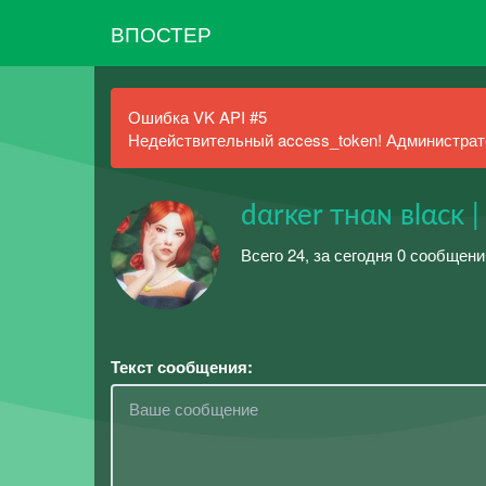
ВПОСТЕР
Ошибка VK API #5
Недействительный access_token! Администрато
dαrĸer тнαɴ вlαcĸ | 
Всего 24, за сегодня 0 сообщени
Текст сообщения: