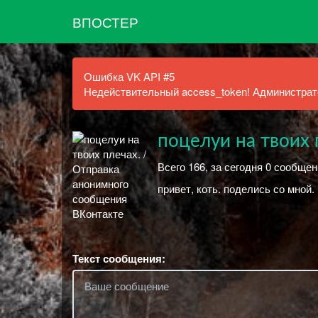
ВПОСТЕР
Ошибка VK API #5
Недействительный access_token! Администрато
поцелуи на твоих 
Всего 166, за сегодня 0 сообщен
привет, коть. поделись со мной.
Текст сообщения: