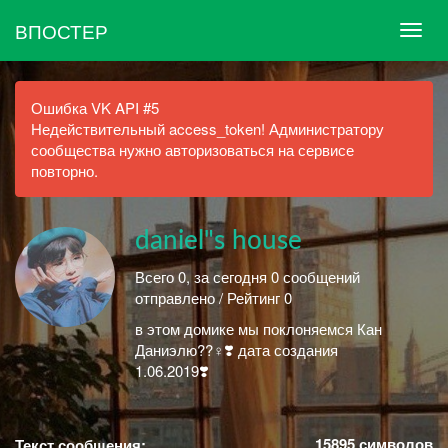
ВПОСТЕР
Ошибка VK API #5
Недействительный access_token! Администратору
сообщества нужно авторизоваться на сервисе
повторно.
daniel"s house
Всего 0, за сегодня 0 сообщений
отправлено / Рейтинг 0
в этом домике мы поклоняемся Кан
Даниэлю??‍♀️❣️ дата создания
1.06.2019❣️
15895
символов
Текст сообщения: