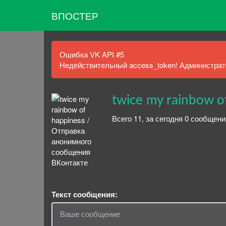
ВПОСТЕР
Ошибка VK API #5
Недействительный access_token! Администрато
twice my rainbow o
Всего 11, за сегодня 0 сообщени
Текст сообщения: