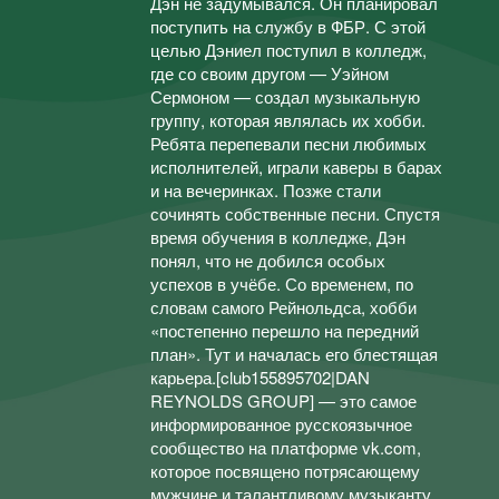
Дэн не задумывался. Он планировал
поступить на службу в ФБР. С этой
целью Дэниел поступил в колледж,
где со своим другом — Уэйном
Сермоном — создал музыкальную
группу, которая являлась их хобби.
Ребята перепевали песни любимых
исполнителей, играли каверы в барах
и на вечеринках. Позже стали
сочинять собственные песни. Спустя
время обучения в колледже, Дэн
понял, что не добился особых
успехов в учёбе. Со временем, по
словам самого Рейнольдса, хобби
«постепенно перешло на передний
план». Тут и началась его блестящая
карьера.[club155895702|DAN
REYNOLDS GROUP] — это самое
информированное русскоязычное
сообщество на платформе vk.com,
которое посвящено потрясающему
мужчине и талантливому музыканту