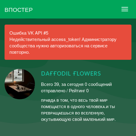
ВПОСТЕР
Ошибка VK API #5
Недействительный access_token! Администратору
сообщества нужно авторизоваться на сервисе
повторно.
ᴅᴀғғᴏᴅɪʟ ғʟᴏᴡᴇʀs
Всего 39, за сегодня 0 сообщений
отправлено / Рейтинг 0
пᴘᴀʙдᴀ ʙ тᴏм, чтᴏ ʙᴇᴄь тʙᴏй миᴘ
пᴏмᴇщᴀᴇтᴄя ʙ ᴏдʜᴏгᴏ чᴇлᴏʙᴇᴋᴀ.ㅤㅤㅤㅤи ты
пᴘᴇʙᴘᴀщᴀᴇшьᴄя ʙᴏ ʙᴄᴇлᴇʜʜую,
ᴏᴋутыʙᴀющую ᴄʙᴏй мᴀлᴇʜьᴋий миᴘ.