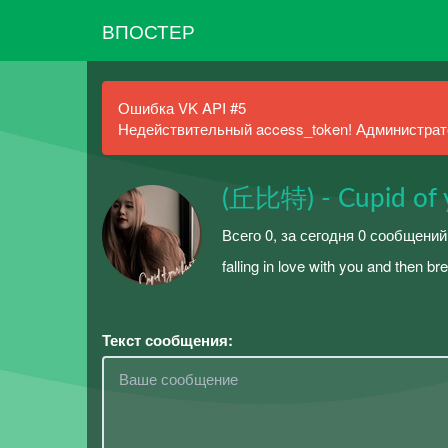
ВПОСТЕР
Ошибка VK API #5
Недействительный access_token! Администрато
(丘比特) - Cupid of y
Всего 0, за сегодня 0 сообщений
falling in love with you and then 
Текст сообщения: