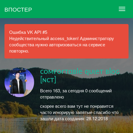
ВПОСТЕР
Ошибка VK API #5
Недействительный access_token! Администратору
сообщества нужно авторизоваться на сервисе
повторно.
coмғorтαвle qυιeт вloɢ
[ɴcт]
Всего 163, за сегодня 0 сообщений
отправлено
скорее всего вам тут не понравится
часто игнорирую запятые спасибо что
зашли дата создания: 28.12.2018