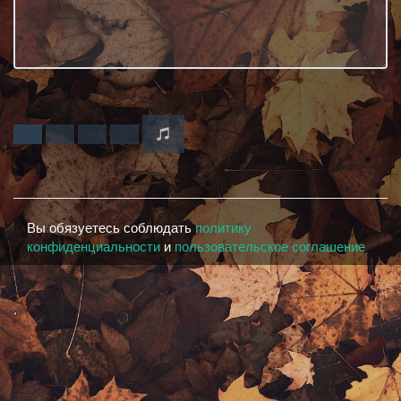
Вы обязуетесь соблюдать
политику
конфиденциальности
и
пользовательское соглашение