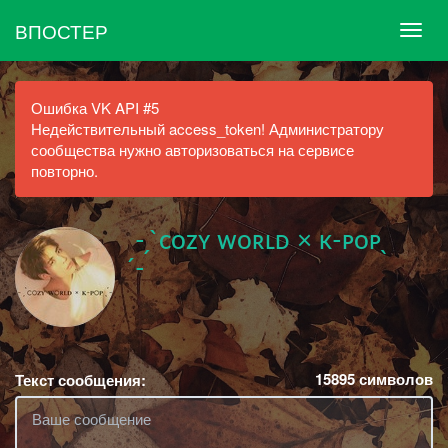
ВПОСТЕР
Ошибка VK API #5
Недействительный access_token! Администратору
сообщества нужно авторизоваться на сервисе
повторно.
- ̗ ̀сoᴢʏ ᴡoʀʟᴅ × ᴋ-ᴘoᴘ ̖
́-
15895
символов
Текст сообщения: