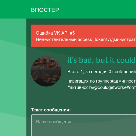
ВПОСТЕР
Ошибка VK API #5
Недействительный access_token! Администрато
it's bad, but it cou
Всего 1, за сегодня 0 сообщений
ㅤㅤㅤㅤㅤㅤㅤㅤㅤㅤㅤㅤㅤㅤㅤㅤㅤㅤㅤㅤнавигация по гру
#активность@couldgetworseㅤ#со
Текст сообщения: