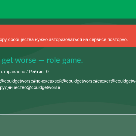
ру сообщества нужно авторизоваться на сервисе повторно.
ld get worse — role game.
 отправлено / Рейтинг 0
ппе:ㅤ#админпост@couldgetworseㅤ#поисксвязей@couldgetworseㅤ#сюжет@couldgetw
трудничество@couldgetworse