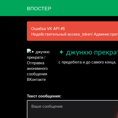
ВПОСТЕР
Ошибка VK API #5
Недействительный access_token! Администрато
✦ джункю прекра
с предебюта и до самого конца.
Текст сообщения: