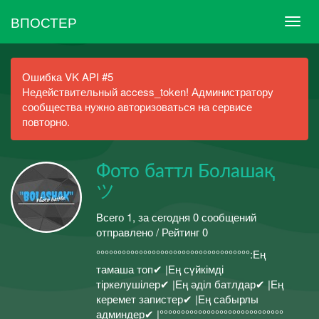
ВПОСТЕР
Ошибка VK API #5
Недействительный access_token! Администратору
сообщества нужно авторизоваться на сервисе
повторно.
Фото баттл Болашақ
ツ
Всего 1, за сегодня 0 сообщений
отправлено / Рейтинг 0
°°°°°°°°°°°°°°°°°°°°°°°°°°°°°°°°°°°°:Ең
тамаша топ✔ |Ең сүйкімді
тіркелушілер✔ |Ең әділ батлдар✔ |Ең
керемет запистер✔ |Ең сабырлы
админдер✔ |°°°°°°°°°°°°°°°°°°°°°°°°°°°°°