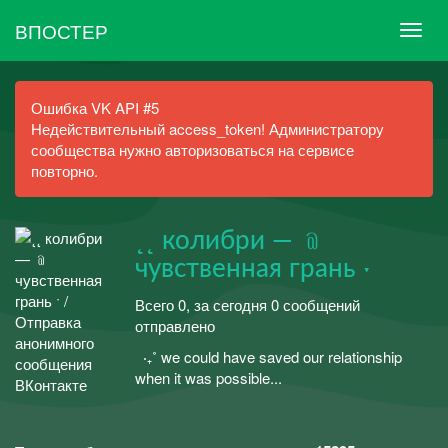
ВПОСТЕР
Ошибка VK API #5
Недействительный access_token! Администратору
сообщества нужно авторизоваться на сервисе
повторно.
˛˛ колибри — ﹫
чувственная грань ˑ
Всего 0, за сегодня 0 сообщений
отправлено
ㅤㅤㅤㅤㅤ ㅤㅤㅤ ㅤㅤㅤ‧₊˚ we could have saved our relationship
when it was possible...ㅤㅤㅤㅤ ㅤㅤㅤ ㅤㅤㅤ