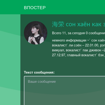
ВПОСТЕР
海荣 сон хаён как 
Всего 11, за сегодня 0 сообщени
немного информации ~` сон хаён 
вокалист` ли соён – 22.01.00, рэ
вижуал, вокалист` пак дживон –2
27.12.97, главный вокалист` бэк
Текст сообщения: