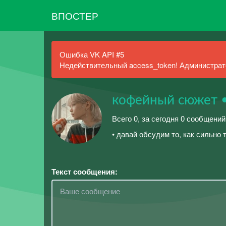
ВПОСТЕР
Ошибка VK API #5
Недействительный access_token! Администрато
кофейный сюжет •
Всего 0, за сегодня 0 сообщени
• давай обсудим то, как сильно
Текст сообщения: