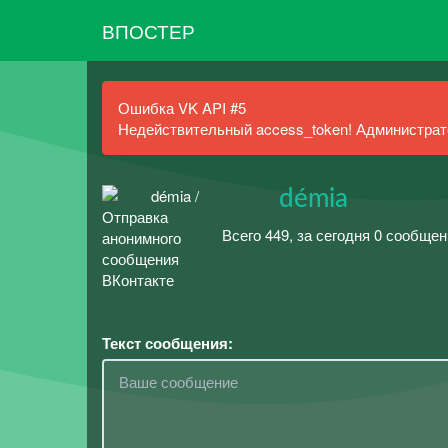
ВПОСТЕР
Ошибка VK API #5
Недействительный access_token! Администрато
⠀⠀⠀démia
Всего 449, за сегодня 0 сообщен
Текст сообщения: