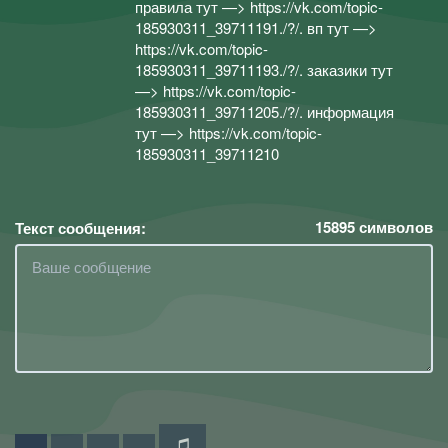
правила тут —> https://vk.com/topic-
185930311_39711191./?/. вп тут —>
https://vk.com/topic-
185930311_39711193./?/. заказики тут
—> https://vk.com/topic-
185930311_39711205./?/. информация
тут —> https://vk.com/topic-
185930311_39711210
15895
символов
Текст сообщения: