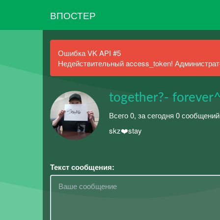
ВПОСТЕР
Ошибка VK API #5
Недействительный access_token! Администрато
together?- forever
Всего 0, за сегодня 0 сообщени
skz❤️stay
Текст сообщения: