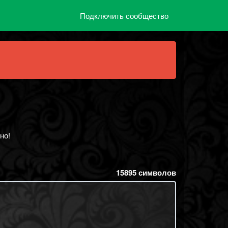
Подключить сообщество
но!
15895
символов