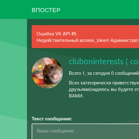
ВПОСТЕР
Ошибка VK API #5
Недействительный access_token! Администрато
cluboninterests ( coi
Всего 1, за сегодня 0 сообщений
Всех категорически приветствую
друзьями(надеюсь вы будете это
ВАМИ.
Текст сообщения: