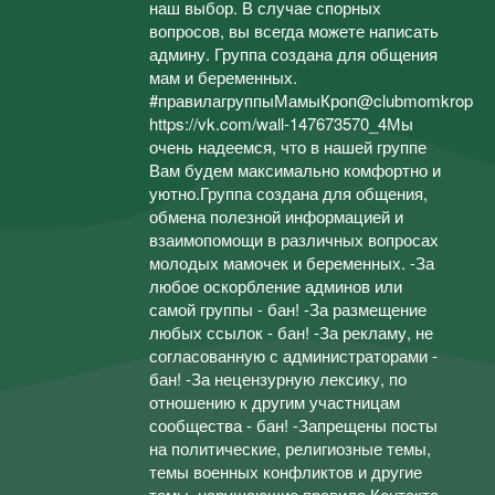
наш выбор. В случае спорных
вопросов, вы всегда можете написать
админу. Группа создана для общения
мам и беременных.
#правилагруппыМамыКроп@clubmomkrop
https://vk.com/wall-147673570_4Мы
очень надеемся, что в нашей группе
Вам будем максимально комфортно и
уютно.Группа создана для общения,
обмена полезной информацией и
взаимопомощи в различных вопросах
молодых мамочек и беременных. -За
любое оскорбление админов или
самой группы - бан! -За размещение
любых ссылок - бан! -За рекламу, не
согласованную с администраторами -
бан! -За нецензурную лексику, по
отношению к другим участницам
сообщества - бан! -Запрещены посты
на политические, религиозные темы,
темы военных конфликтов и другие
темы, нарушающие правила Контакта.