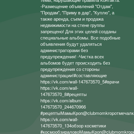
-Размещение объявлений "Отдам",
"Продам", "Приму в дар", "Куплю", а
также аренда, съем и продажа
недвижимости на стене группы
запрещено! Для этих целей созданы
специальные альбомы. Все подобные
объявления будут удаляться
администраторами без
предупреждения! -Чистка всех
альбомов будет происходить без
предупреждения со стороны
администрации!#составляющие
https://vk.com/wall-147673570_5#врачи
https://vk.com/wall-
147673570_8#рецепты
https://vk.com/album-
147673570_244670966
#рецептыМамыКроп@clubmomkropотмечалк
https://vk.com/wall-
147673570_134обзор косметики
#космообзираловоМамыКроп@clubmomkrop