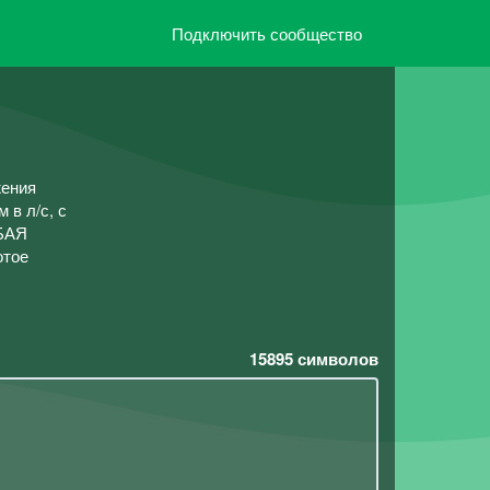
Подключить сообщество
жения
в л/с, с
ЮБАЯ
тое
15895
символов