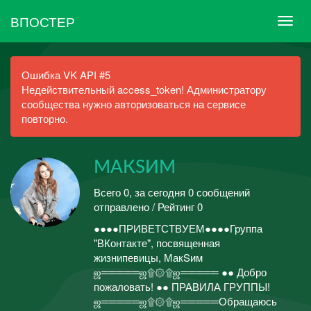
ВПОСТЕР
Ошибка VK API #5
Недействительный access_token! Администратору
сообщества нужно авторизоваться на сервисе
повторно.
МАКSИМ
Всего 0, за сегодня 0 сообщений
отправлено / Рейтинг 0
●●●●ПРИВЕТСТВУЕМ●●●●Группа
"ВКонтакте", посвященная
жизнипевицы, МакSим
ஜ═════ஜ۩۞۩ஜ═════ ●● Добро
пожаловать! ●● ПРАВИЛА ГРУППЫ!
ஜ═════ஜ۩۞۩ஜ═════Обращаюсь