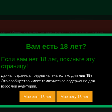
ру сообщества нужно авторизоваться на сервисе повторно.
Вам есть 18 лет?
уши bangtan boys>. •
Если вам нет 18 лет, покиньте эту
й отправлено / Рейтинг 0
страницу!
Почему я до сих пор болею?»
Данная страница предназначена только для лиц
18+
.
Это сообщество имеет тематическое содержание для
взрослой аудитории.