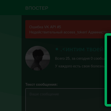
ВПОСТЕР
Ошибка VK API #5
Недействительный access_token! Администрато
• .<интим твоей д
Всего 25, за сегодня 0 сообщени
У каждого есть своя болезнь. «
Текст сообщения: