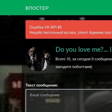
ВПОСТЕР
Ошибка VK API #5
Недействительный access_token! Администрато
Do you love me?... I
Всего 10, за сегодня 0 сообщени
заходите поболтаем)
Текст сообщения: