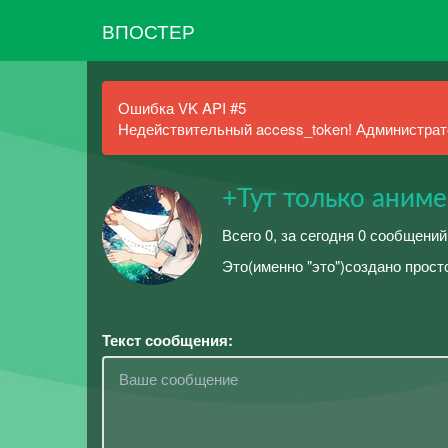
ВПОСТЕР
Ошибка VK API #5
Недействительный access_token! Администрато
+Тут только аним
Всего 0, за сегодня 0 сообщений
Это(именно "это")создано просто 
Текст сообщения: